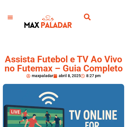
Assista Futebol e TV Ao Vivo
no Futemax – Guia Completo
maxpaladar
abril 8, 2025
8:27 pm