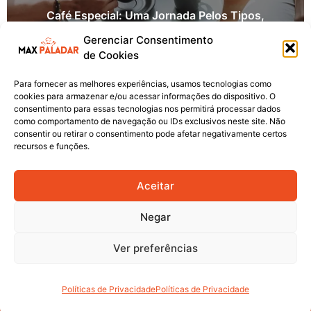
Café Especial: Uma Jornada Pelos Tipos,
Composição, Rótulos E Selos De Excelência
Gerenciar Consentimento
By
Maxpaladar
3 De Junho De 2026
de Cookies
Para fornecer as melhores experiências, usamos tecnologias como
cookies para armazenar e/ou acessar informações do dispositivo. O
consentimento para essas tecnologias nos permitirá processar dados
como comportamento de navegação ou IDs exclusivos neste site. Não
consentir ou retirar o consentimento pode afetar negativamente certos
recursos e funções.
Aceitar
Negar
Max Paladar: o seu destino online para
Ver preferências
inspiração culinária e experiências
gastronômicas inesquecíveis!
Políticas de Privacidade
Políticas de Privacidade