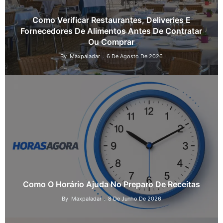
Como Verificar Restaurantes, Deliveries E
Fornecedores De Alimentos Antes De Contratar
Ou Comprar
By
Maxpaladar
6 De Agosto De 2026
Como O Horário Ajuda No Preparo De Receitas
By
Maxpaladar
8 De Junho De 2026