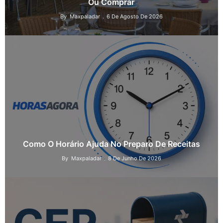
Ou Comprar
By
Maxpaladar
6 De Agosto De 2026
Como O Horário Ajuda No Preparo De Receitas
By
Maxpaladar
8 De Junho De 2026