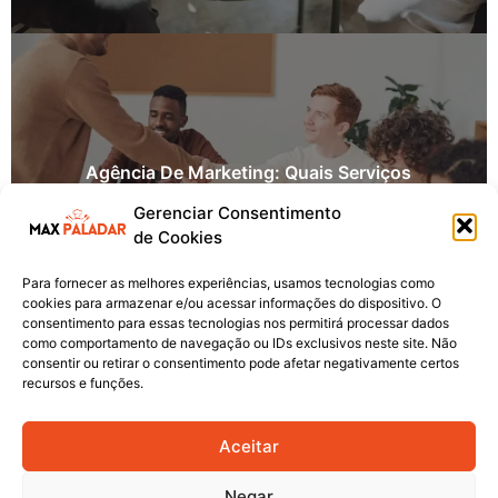
Agência De Marketing: Quais Serviços
Realmente Trazem Resultado?
Gerenciar Consentimento
By
Maxpaladar
21 De Maio De 2026
de Cookies
Para fornecer as melhores experiências, usamos tecnologias como
cookies para armazenar e/ou acessar informações do dispositivo. O
consentimento para essas tecnologias nos permitirá processar dados
como comportamento de navegação ou IDs exclusivos neste site. Não
consentir ou retirar o consentimento pode afetar negativamente certos
recursos e funções.
Aceitar
Negar